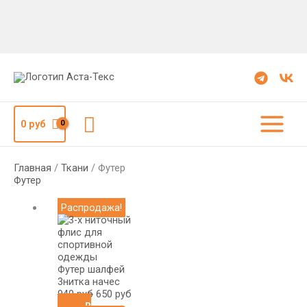
Поиск
0
руб
Главная
/
Ткани
/ Футер
Футер
Первоначальная
Текущая
Распродажа!
цена
цена:
составляла
650
940
руб.
руб.
Футер шалфей
3нитка начес
940
руб
650
руб
В