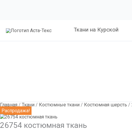
Количество
Первоначальная
Текущая
26754
цена
цена:
костюмная
составляла
1,200
ткань
1,790
руб.
руб.
Ткани на Курской
Главная
/
Ткани
/
Костюмные ткани
/
Костюмная шерсть
/ 
Распродажа!
26754 костюмная ткань