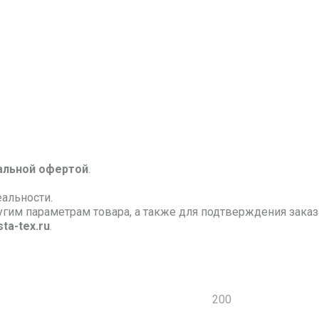
альной офертой
.
еальности.
ругим параметрам товара, а также для подтверждения зак
ta-tex.ru
.
200