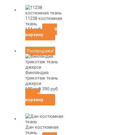
11238 костюмная
ткань
654
руб
В
корзину
Первоначальная
Текущая
Распродажа!
цена
цена:
составляла
390
680
руб.
руб.
Финляндия
трикотаж ткань
джерси
680
руб
390
руб
В
корзину
Дан костюмная
ткань