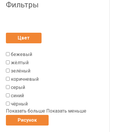
Фильтры
Цвет
бежевый
жёлтый
зелёный
коричневый
серый
синий
чёрный
Показать больше
Показать меньше
Рисунок