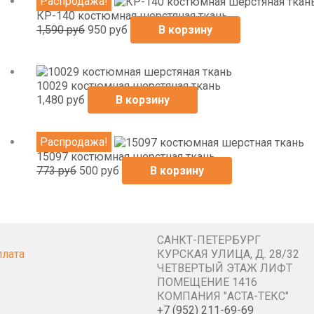
Первоначальная
Текущая
Распродажа!
цена
цена:
КР-140 костюмная шерстяная ткань
составляла
950
1,590
руб
950
руб
В корзину
1,590
руб.
руб.
10029 костюмная шерстяная ткань
1,480
руб
В корзину
Первоначальная
Текущая
Распродажа!
цена
цена:
15097 костюмная шерстная ткань
составляла
500
773
руб
500
руб
В корзину
773
руб.
руб.
САНКТ-ПЕТЕРБУРГ
плата
КУРСКАЯ УЛИЦА, Д. 28/32
ЧЕТВЕРТЫЙ ЭТАЖ ЛИФТ
ПОМЕЩЕНИЕ 1416
КОМПАНИЯ "АСТА-ТЕКС"
+7 (952) 211-69-69