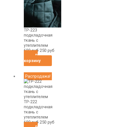
690
руб.
руб.
ТР-223
подкладочная
ткань с
утеплителем
690
руб
250
руб
В
корзину
Первоначальная
Текущая
Распродажа!
цена
цена:
составляла
250
690
руб.
руб.
ТР-222
подкладочная
ткань с
утеплителем
690
руб
250
руб