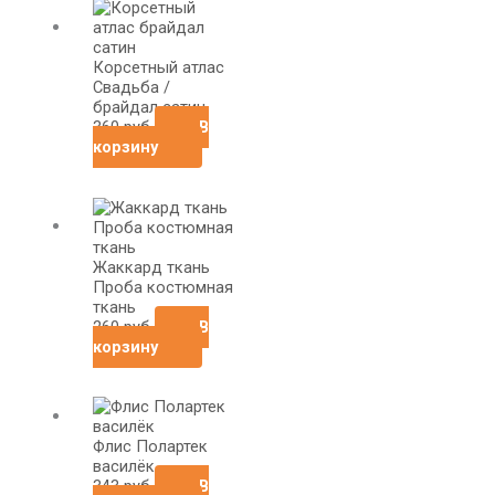
Корсетный атлас
Свадьба /
брайдал сатин
360
руб
В
корзину
Жаккард ткань
Проба костюмная
ткань
260
руб
В
корзину
Флис Полартек
василёк
343
руб
В