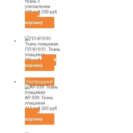
ткань с
утеплителем
690
руб
250
руб
В
корзину
ПЛ-819/01. Ткань
плащевая
286
руб
В
корзину
Первоначальная
Текущая
Распродажа!
цена
цена:
составляла
260
415
руб.
АР-039. Ткань
руб.
плащевая
415
руб
260
руб
В
корзину