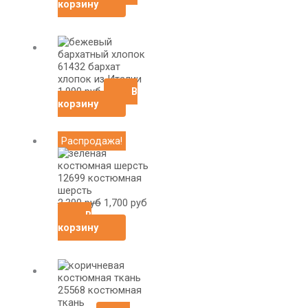
корзину
61432 бархат
хлопок из Италии
1,990
руб
В
корзину
Первоначальная
Текущая
Распродажа!
цена
цена:
составляла
1,700
2,390
руб.
12699 костюмная
руб.
шерсть
2,390
руб
1,700
руб
В
корзину
25568 костюмная
ткань