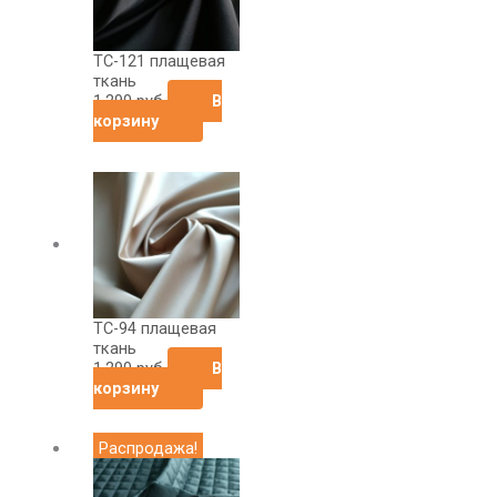
ТС-121 плащевая
ткань
1,290
руб
В
корзину
ТС-94 плащевая
ткань
1,290
руб
В
корзину
Первоначальная
Текущая
Распродажа!
цена
цена:
составляла
250