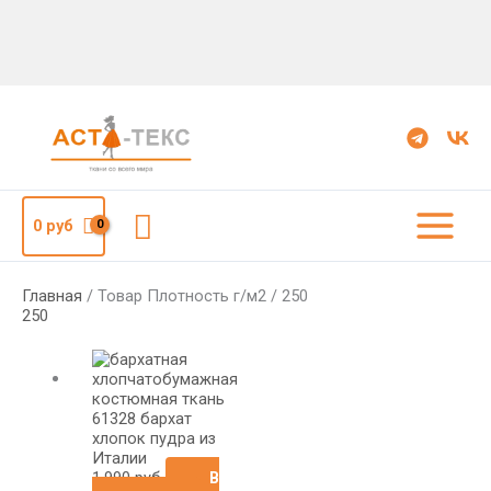
Поиск
0
руб
Главная
/ Товар Плотность г/м2 / 250
250
61328 бархат
хлопок пудра из
Италии
1,990
руб
В