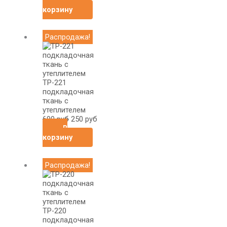
В
корзину
Первоначальная
Текущая
Распродажа!
цена
цена:
составляла
250
690
руб.
руб.
ТР-221
подкладочная
ткань с
утеплителем
690
руб
250
руб
В
корзину
Первоначальная
Текущая
Распродажа!
цена
цена:
составляла
250
690
руб.
руб.
ТР-220
подкладочная