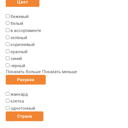
Цвет
бежевый
белый
в ассортименте
зелёный
коричневый
красный
синий
чёрный
Показать больше
Показать меньше
Рисунок
жаккард
клетка
однотонный
Страна