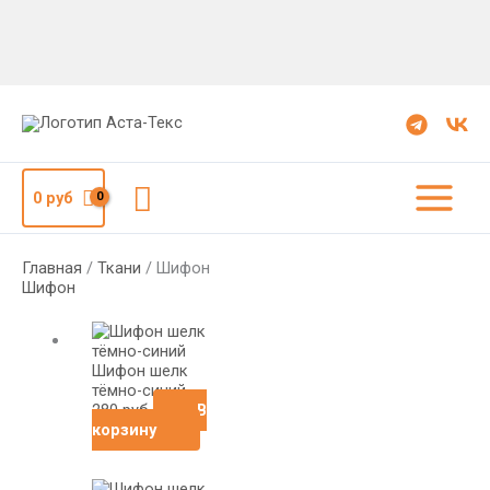
Поиск
0
руб
Главная
/
Ткани
/ Шифон
Шифон
Шифон шелк
тёмно-синий
280
руб
В
корзину