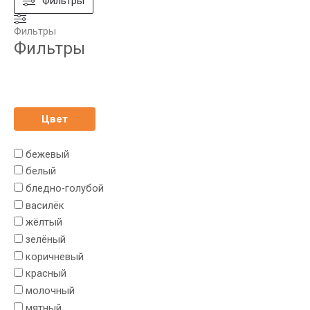
Фильтры
Фильтры
Фильтры
Цвет
бежевый
белый
бледно-голубой
василёк
жёлтый
зелёный
коричневый
красный
молочный
мятный