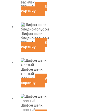
василёк
280
руб
В
корзину
Шифон шелк
бледно-голубой
280
руб
В
корзину
Шифон шелк
жёлтый
280
руб
В
корзину
Шифон шелк
красный