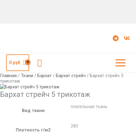
Количество
Бархат
стрейч
5
трикотаж
Поиск
0
руб
Главная
/
Ткани
/
Бархат
/
Бархат стрейч
/ Бархат стрейч 5
трикотаж
Бархат стрейч 5 трикотаж
плательная ткань
Вид ткани
280
Плотность г/м2