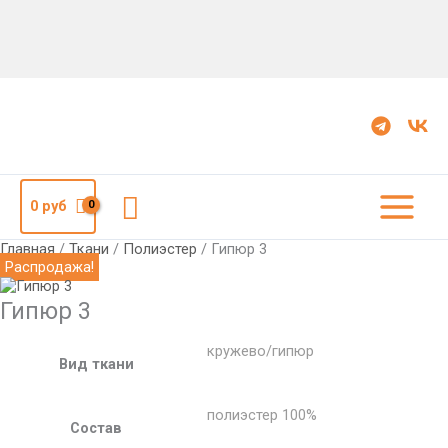
Количество
Первоначальная
Текущая
Гипюр
цена
цена:
3
составляла
610
733
руб.
руб.
Поиск
0
руб
Главная
/
Ткани
/
Полиэстер
/ Гипюр 3
Распродажа!
Гипюр 3
кружево/гипюр
Вид ткани
полиэстер 100%
Состав