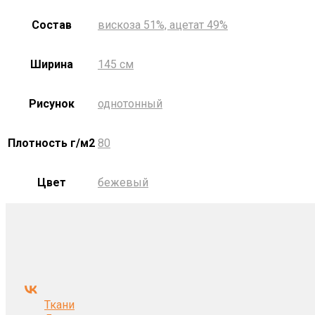
Состав
вискоза 51%, ацетат 49%
Ширина
145 см
Рисунок
однотонный
Плотность г/м2
80
Цвет
бежевый
Ткани