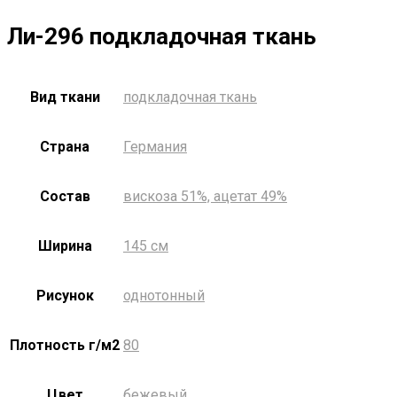
Ли-296 подкладочная ткань
Вид ткани
подкладочная ткань
Страна
Германия
Состав
вискоза 51%, ацетат 49%
Ширина
145 см
Рисунок
однотонный
Плотность г/м2
80
Цвет
бежевый