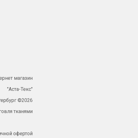
ернет магазин
"Аста-Текс"
тербург ©2026
говля тканями
ичной офертой