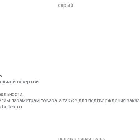
серый
ь
альной офертой
.
еальности.
ругим параметрам товара, а также для подтверждения зак
ta-tex.ru
.
подкладочная ткань