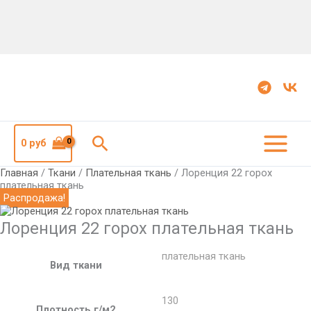
Количество
Первоначальная
Текущая
Лоренция
цена
цена:
22
составляла
250
горох
350
руб.
плательная
руб.
ткань
Поиск
0
руб
Главная
/
Ткани
/
Плательная ткань
/ Лоренция 22 горох
плательная ткань
Распродажа!
Лоренция 22 горох плательная ткань
плательная ткань
Вид ткани
130
Плотность г/м2