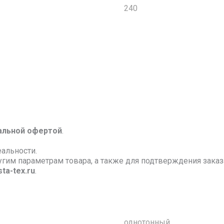
240
альной офертой
.
еальности.
ругим параметрам товара, а также для подтверждения зак
ta-tex.ru
.
однотонный