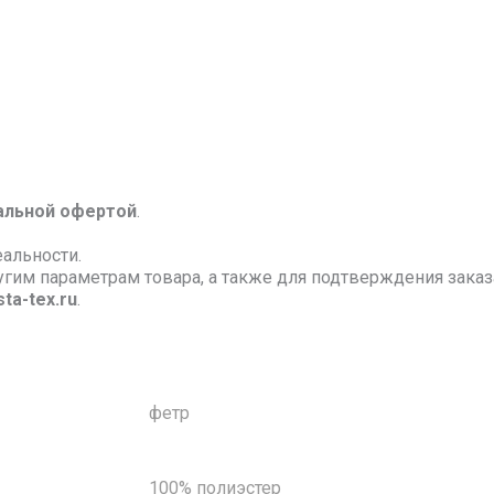
альной офертой
.
еальности.
ругим параметрам товара, а также для подтверждения зак
ta-tex.ru
.
фетр
100% полиэстер