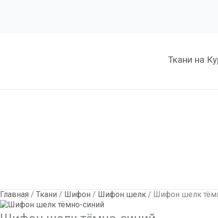
Количество
Шифон
шелк
тёмно-
синий
Ткани на К
Главная
/
Ткани
/
Шифон
/
Шифон шелк
/ Шифон шелк тём