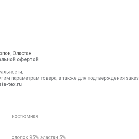
опок
,
Эластан
альной офертой
.
еальности.
ругим параметрам товара, а также для подтверждения зак
ta-tex.ru
.
костюмная
хлопок 95% эластан 5%