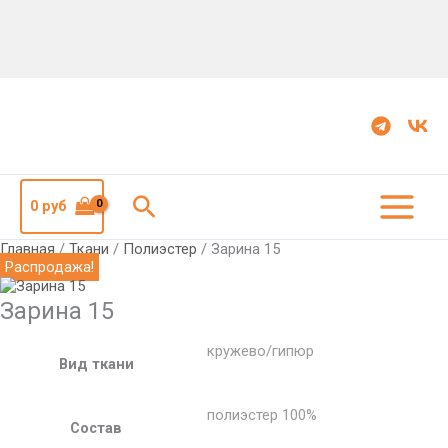
Количество
Первоначальная
Текущая
Зарина
цена
цена:
15
составляла
654
942
руб.
руб.
Поиск
0
руб
Главная
/
Ткани
/
Полиэстер
/ Зарина 15
Распродажа!
Зарина 15
кружево/гипюр
Вид ткани
полиэстер 100%
Состав