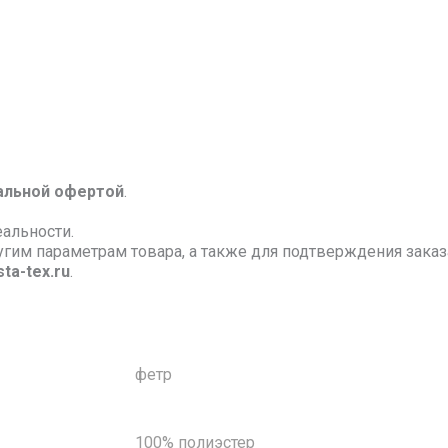
альной офертой
.
еальности.
ругим параметрам товара, а также для подтверждения зак
ta-tex.ru
.
фетр
100% полиэстер