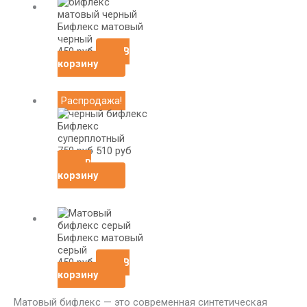
Бифлекс матовый
черный
450
руб
В
корзину
Первоначальная
Текущая
Распродажа!
цена
цена:
составляла
510
Бифлекс
750
руб.
суперплотный
руб.
750
руб
510
руб
В
корзину
Бифлекс матовый
серый
450
руб
В
корзину
Матовый бифлекс — это современная синтетическая