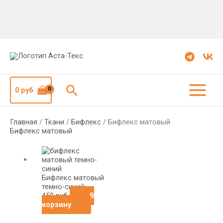
Поиск
0
руб
Главная
/
Ткани
/
Бифлекс
/ Бифлекс матовый
Бифлекс матовый
Бифлекс матовый
темно-синий
450
руб
В
корзину