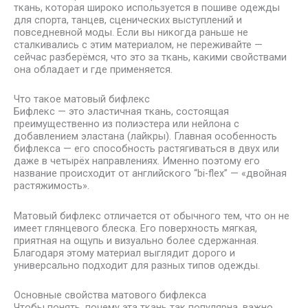
ткань, которая широко используется в пошиве одежды
для спорта, танцев, сценических выступлений и
повседневной моды. Если вы никогда раньше не
сталкивались с этим материалом, не переживайте —
сейчас разберёмся, что это за ткань, какими свойствами
она обладает и где применяется.
Что такое матовый бифлекс
Бифлекс — это эластичная ткань, состоящая
преимущественно из полиэстера или нейлона с
добавлением эластана (лайкры). Главная особенность
бифлекса — его способность растягиваться в двух или
даже в четырёх направлениях. Именно поэтому его
название происходит от английского “bi-flex” — «двойная
растяжимость».
Матовый бифлекс отличается от обычного тем, что он не
имеет глянцевого блеска. Его поверхность мягкая,
приятная на ощупь и визуально более сдержанная.
Благодаря этому материал выглядит дорого и
универсально подходит для разных типов одежды.
Основные свойства матового бифлекса
Чтобы понять, почему эта ткань так популярна, важно