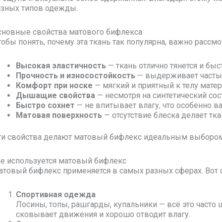
азных типов одежды.
сновные свойства матового бифлекса
тобы понять, почему эта ткань так популярна, важно рассм
Высокая эластичность
— ткань отлично тянется и бы
Прочность и износостойкость
— выдерживает частые
Комфорт при носке
— мягкий и приятный к телу мате
Дышащие свойства
— несмотря на синтетический сос
Быстро сохнет
— не впитывает влагу, что особенно 
Матовая поверхность
— отсутствие блеска делает тк
ти свойства делают матовый бифлекс идеальным выбором д
де используется матовый бифлекс
атовый бифлекс применяется в самых разных сферах. Вот 
Спортивная одежда
Лосины, топы, рашгарды, купальники — всё это часто 
сковывает движения и хорошо отводит влагу.