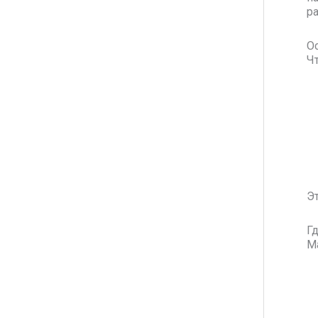
р
О
Ч
Э
Г
М