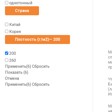
однотонный
Страна
Китай
Корея
Плотность (г/м2)
— 200
М
200
с
260
ма
Применить
(6)
Сбросить
п
Показать
(
6
)
Отмена
Ч
Б
Применить
(6)
Сбросить
(
И
М
н