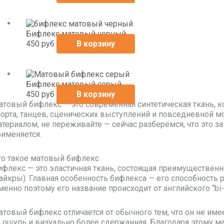
Бифлекс матовый черный
450
руб
В корзину
Бифлекс матовый серый
450
руб
В корзину
атовый бифлекс — это современная синтетическая ткань, 
порта, танцев, сценических выступлений и повседневной м
териалом, не переживайте — сейчас разберёмся, что это за
рименяется.
то такое матовый бифлекс
ифлекс — это эластичная ткань, состоящая преимущественн
лайкры). Главная особенность бифлекса — его способность 
менно поэтому его название происходит от английского “bi-
атовый бифлекс отличается от обычного тем, что он не имее
а ощупь и визуально более сдержанная. Благодаря этому м