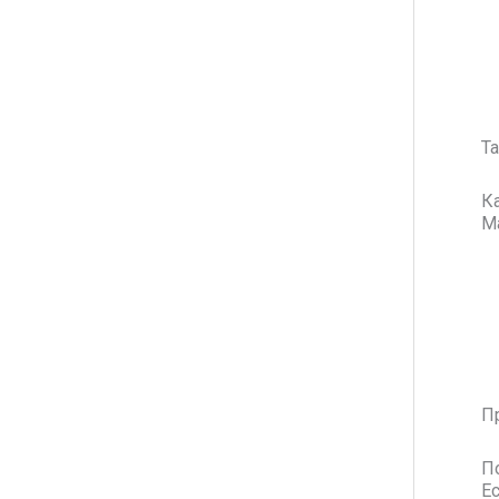
Т
К
М
П
П
Е