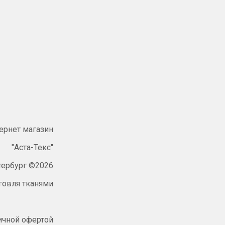
ернет магазин
"Аста-Текс"
тербург ©2026
говля тканями
ичной офертой