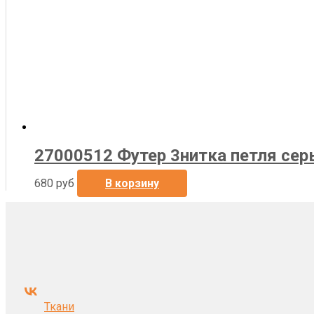
27000512 Футер 3нитка петля се
680
руб
В корзину
Ткани