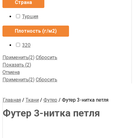
Страна
Турция
Плотность (г/м2)
320
Применить
(2)
Сбросить
Показать
(
2
)
Отмена
Применить
(2)
Сбросить
Главная
/
Ткани
/
Футер
/ Футер 3-нитка петля
Футер 3-нитка петля