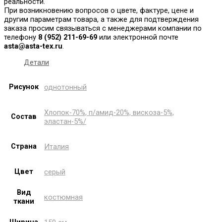
реальности.
При возникновению вопросов о цвете, фактуре, цене и
другим параметрам товара, а также для подтверждения
заказа просим связываться с менеджерами компании по
телефону
8
(952) 211-69-69
или электронной почте
asta@asta-tex.ru
.
Детали
Рисунок
однотонный
Хлопок-70%, п/амид-20%, вискоза-5%,
Состав
эластан-5%/
Страна
Италия
Цвет
серый
Вид
костюмная
ткани