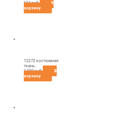
654
руб
В
корзину
12272 костюмная
ткань
1,590
руб
В
корзину