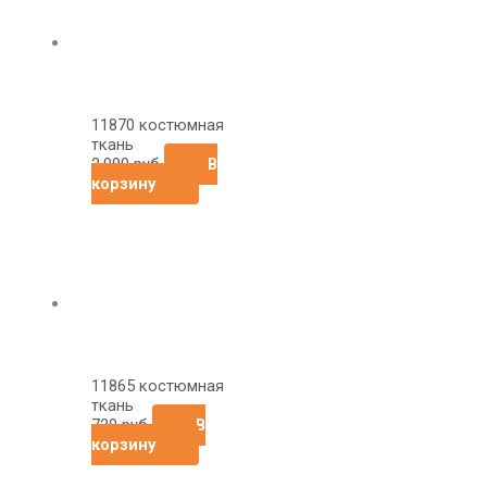
11870 костюмная
ткань
2,090
руб
В
корзину
11865 костюмная
ткань
720
руб
В
корзину