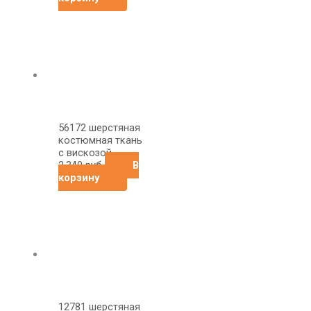
56172 шерстяная
костюмная ткань
с вискозой
2,340
руб
В
корзину
12781 шерстяная