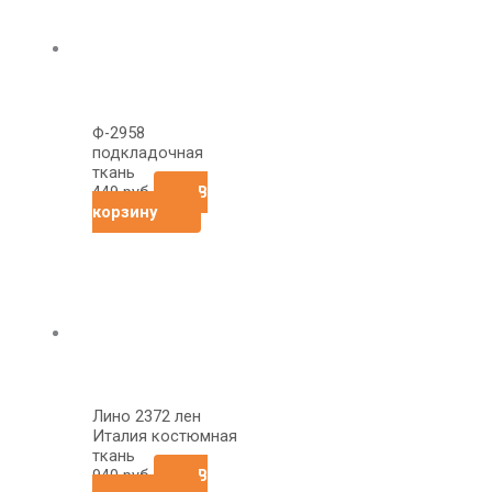
Ф-2958
подкладочная
ткань
449
руб
В
корзину
Лино 2372 лен
Италия костюмная
ткань
940
руб
В