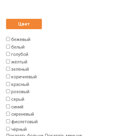
Цвет
бежевый
белый
голубой
жёлтый
зелёный
коричневый
красный
розовый
серый
синий
сиреневый
фиолетовый
чёрный
Показать больше
Показать меньше