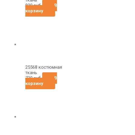
ткань
820
руб
В
корзину
25568 костюмная
ткань
720
руб
В
корзину