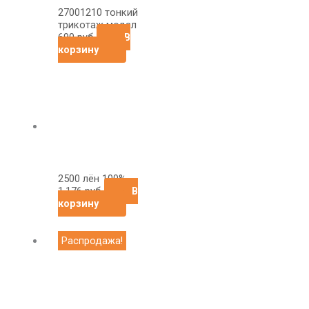
27001210 тонкий
трикотаж модал
690
руб
В
корзину
2500 лён 100%
1,176
руб
В
корзину
Первоначальная
Текущая
Распродажа!
цена
цена:
составляла
1,700
2,390
руб.
руб.