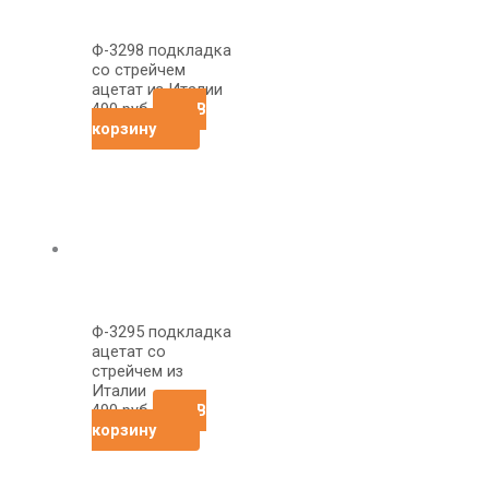
Ф-3298 подкладка
со стрейчем
ацетат из Италии
490
руб
В
корзину
Ф-3295 подкладка
ацетат со
стрейчем из
Италии
490
руб
В
корзину