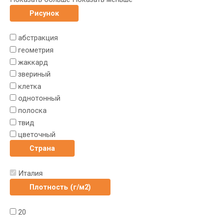
Рисунок
абстракция
геометрия
жаккард
звериный
клетка
однотонный
полоска
твид
цветочный
Страна
Италия
Плотность (г/м2)
20