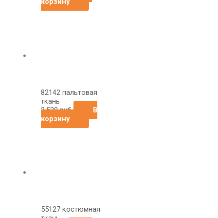
корзину
82142 пальтовая
ткань
2,520
руб
В
корзину
55127 костюмная