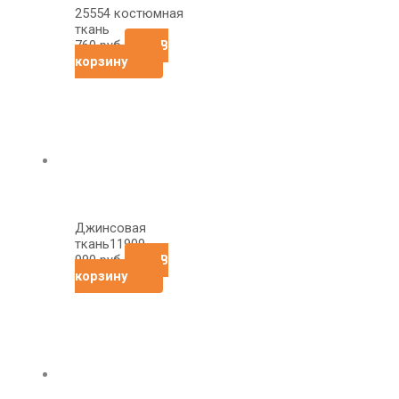
25554 костюмная
ткань
760
руб
В
корзину
Джинсовая
ткань11909
990
руб
В
корзину