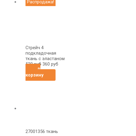
Первоначальная
Текущая
Распродажа!
цена
цена:
составляла
360
520
руб.
руб.
Стрейч 4
подкладочная
ткань с эластаном
520
руб
360
руб
В
корзину
27001356 ткань