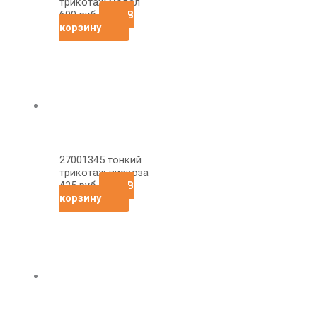
трикотаж модал
690
руб
В
корзину
27001345 тонкий
трикотаж вискоза
425
руб
В
корзину