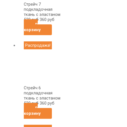
Стрейч 7
подкладочная
ткань с эластаном
520
руб
360
руб
В
корзину
Первоначальная
Текущая
Распродажа!
цена
цена:
составляла
360
520
руб.
руб.
Стрейч 6
подкладочная
ткань с эластаном
520
руб
360
руб
В
корзину