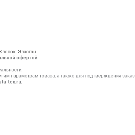
Хлопок
,
Эластан
альной офертой
.
еальности.
ругим параметрам товара, а также для подтверждения зак
ta-tex.ru
.