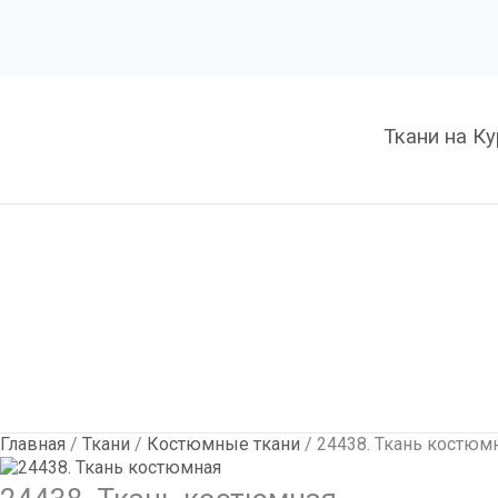
Количество
24438.
Ткань
костюмная
Ткани на К
Главная
/
Ткани
/
Костюмные ткани
/ 24438. Ткань костюм