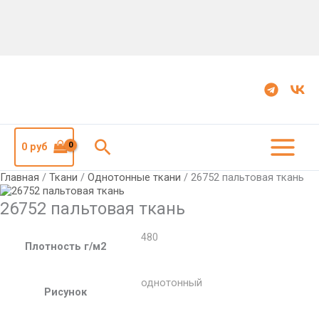
Количество
26752
пальтовая
ткань
Поиск
0
руб
Главная
/
Ткани
/
Однотонные ткани
/ 26752 пальтовая ткань
26752 пальтовая ткань
480
Плотность г/м2
однотонный
Рисунок