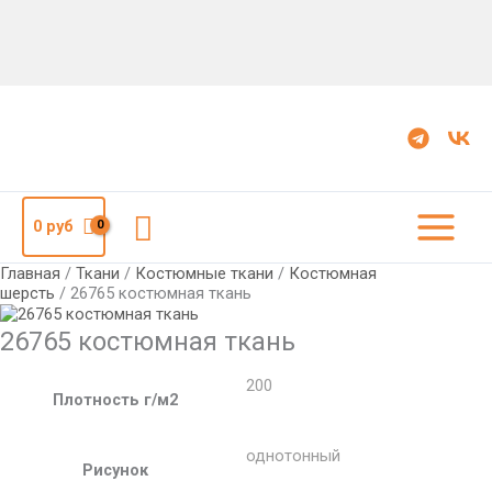
Количество
26765
костюмная
ткань
Поиск
0
руб
Главная
/
Ткани
/
Костюмные ткани
/
Костюмная
шерсть
/ 26765 костюмная ткань
26765 костюмная ткань
200
Плотность г/м2
однотонный
Рисунок