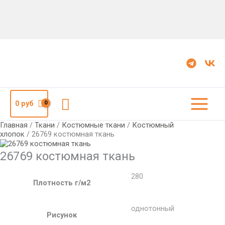
Количество
26769
костюмная
ткань
Поиск
0
руб
Главная
/
Ткани
/
Костюмные ткани
/
Костюмный
хлопок
/ 26769 костюмная ткань
26769 костюмная ткань
280
Плотность г/м2
однотонный
Рисунок