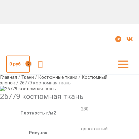
Количество
26779
костюмная
ткань
Поиск
0
руб
Главная
/
Ткани
/
Костюмные ткани
/
Костюмный
хлопок
/ 26779 костюмная ткань
26779 костюмная ткань
280
Плотность г/м2
однотонный
Рисунок