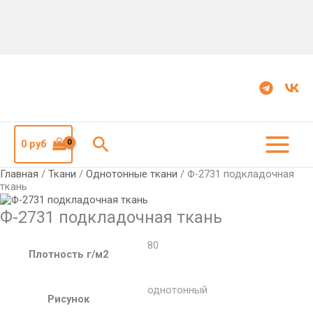
Количество
Ф-2731
подкладочная
ткань
Поиск
0
руб
Главная
/
Ткани
/
Однотонные ткани
/ Ф-2731 подкладочная
ткань
Ф-2731 подкладочная ткань
80
Плотность г/м2
однотонный
Рисунок