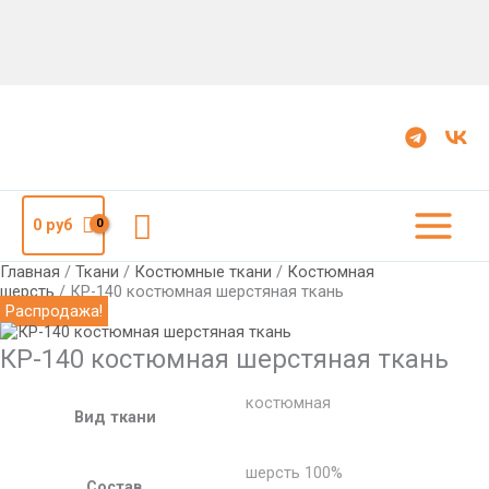
Количество
Первоначальная
Текущая
КР-140
цена
цена:
костюмная
составляла
950
шерстяная
1,590
руб.
ткань
руб.
Поиск
0
руб
Главная
/
Ткани
/
Костюмные ткани
/
Костюмная
шерсть
/ КР-140 костюмная шерстяная ткань
Распродажа!
КР-140 костюмная шерстяная ткань
костюмная
Вид ткани
шерсть 100%
Состав