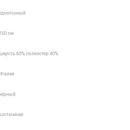
однотонный
150 см
шерсть 60% полиэстер 40%
Италия
чёрный
костюмная