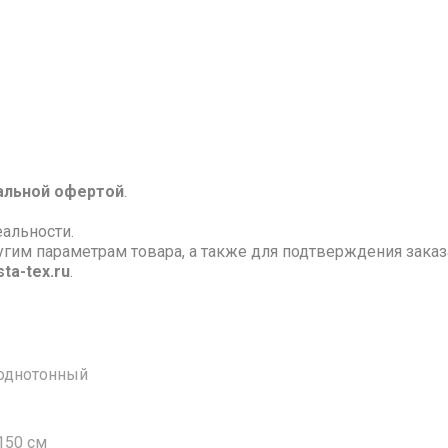
альной офертой
.
еальности.
ругим параметрам товара, а также для подтверждения зак
ta-tex.ru
.
однотонный
150 см