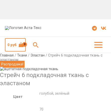
Количество
Первоначальная
Текущая
Стрейч
цена
цена:
6
составляла
360
подкладочная
520
руб.
ткань
руб.
с
эластаном
Поиск
0
руб
Главная
/
Ткани
/
Эластан
/ Стрейч 6 подкладочная ткань с
эластаном
Распродажа!
Стрейч 6 подкладочная ткань с
эластаном
голубой
,
зелёный
Цвет
70