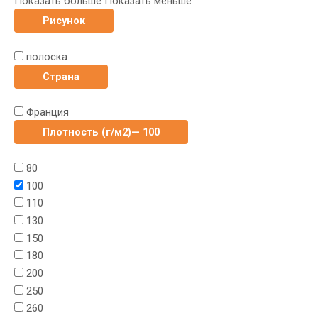
Показать больше
Показать меньше
Рисунок
полоска
Страна
Франция
Плотность (г/м2)
— 100
80
100
110
130
150
180
200
250
260