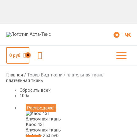
Поиск
0
руб
Главная
/ Товар Вид ткани / плательная ткань
плательная ткань
Сбросить все
×
100
×
Первоначальная
Текущая
Распродажа!
цена
цена:
составляла
250
628
руб.
Каос 431
руб.
блузочная ткань
628
руб
250
руб