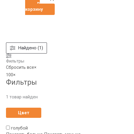
В
корзину
Найдено (1)
Фильтры
Сбросить все
×
100
×
Фильтры
1
товар найден
Цвет
голубой