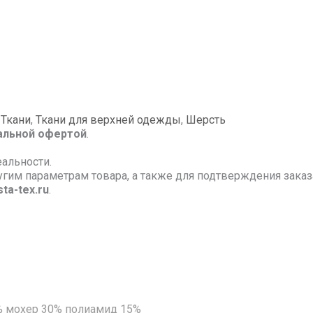
,
Ткани
,
Ткани для верхней одежды
,
Шерсть
альной офертой
.
еальности.
ругим параметрам товара, а также для подтверждения зак
ta-tex.ru
.
% мохер 30% полиамид 15%