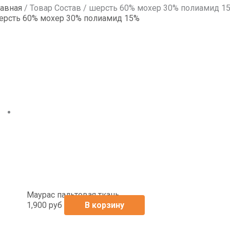
лавная
/ Товар Состав / шерсть 60% мохер 30% полиамид 1
ерсть 60% мохер 30% полиамид 15%
Маурас пальтовая ткань
1,900
руб
В корзину